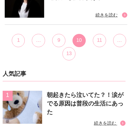
続きを読む
1
…
9
10
11
…
13
人気記事
朝起きたら泣いてた？！涙が
でる原因は普段の生活にあっ
た
続きを読む